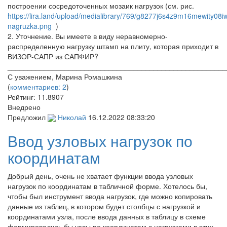
построении сосредоточенных мозаик нагрузок (см. рис.
https://lira.land/upload/medialibrary/769/g8277j6s4z9m16mewity0
nagruzka.png
)
2. Уточнение. Вы имеете в виду неравномерно-
распределенную нагрузку штамп на плиту, которая приходит в
ВИЗОР-САПР из САПФИР?
______________________________________________________
С уважением, Марина Ромашкина
(
комментариев: 2
)
Рейтинг:
11.8907
Внедрено
Предложил
Николай
16.12.2022 08:33:20
Ввод узловых нагрузок по
координатам
Добрый день, очень не хватает функции ввода узловых
нагрузок по координатам в табличной форме. Хотелось бы,
чтобы был инструмент ввода нагрузок, где можно копировать
данные из таблиц, в котором будет столбцы с нагрузкой и
координатами узла, после ввода данных в таблицу в схеме
формировались бы узлы по координатам с нагрузками в этих