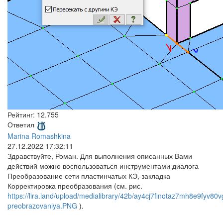
Рейтинг:
12.755
Ответил
Marina Romashkina
27.12.2022 17:32:11
Здравствуйте, Роман. Для выполнения описанных Вами
действий можно воспользоваться инструментами диалога
Преобразование сети пластинчатых КЭ, закладка
Корректировка преобразования (см. рис.
https://lira.land/upload/medialibrary/42b/ay4cj7finotaz7mh8e9fyv80v
preobrazovaniya.PNG
).