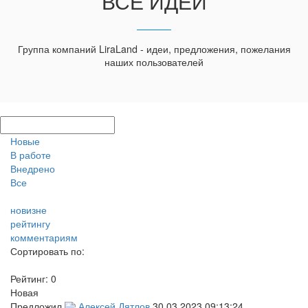
ВСЕ ИДЕИ
Группа компаний LiraLand - идеи, предложения, пожелания
наших пользователей
Новые
В работе
Внедрено
Все
новизне
рейтингу
комментариям
Сортировать по:
Рейтинг:
0
Новая
Предложил
Алексей Дятлов
30.03.2023 09:13:24