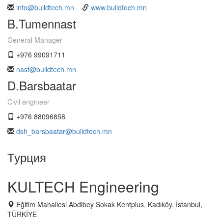
info@buildtech.mn
www.buildtech.mn
B.Tumennast
General Manager
+976 99091711
nast@buildtech.mn
D.Barsbaatar
Civil engineer
+976 88096858
dsh_barsbaatar@buildtech.mn
Турция
KULTECH Engineering
Eğitim Mahallesi Abdibey Sokak Kentplus, Kadıköy, İstanbul,
TÜRKİYE