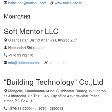
baltic-cad@outlook.com
www.baltic-cad.lv
Монголия
Soft Mentor LLC
Ulaanbaatar, District Khan-Uul, Khoroo 20th
Nomundari Shijirbaatar
+976 99192770
info@softmentor.mn
softmentor.mn
"Building Technology" Co.,Ltd
Mongolia, Ulaanbaatar-14192 Sukhbaatar Duureg, 8-r khoroo
11-r khoroolol, Ikh Toiruu-45, City office 4,5-r davkhar Peace
street, P.O.Box-318
+976(11)350014, +976(11)350013