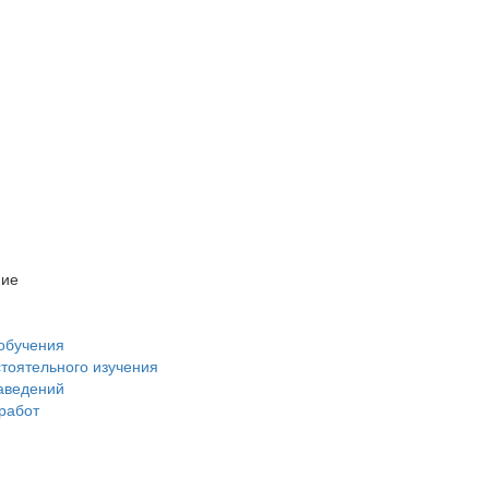
ние
обучения
стоятельного изучения
аведений
 работ