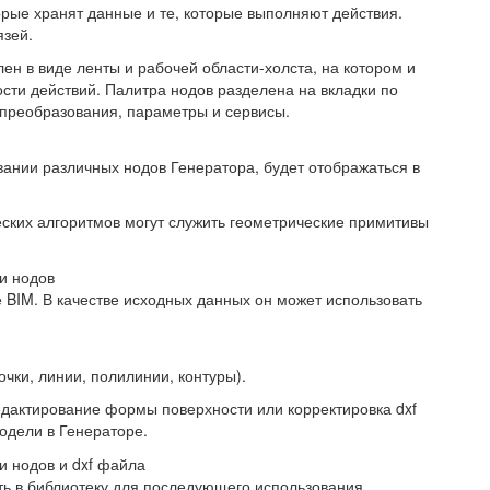
торые хранят данные и те, которые выполняют действия.
зей.
н в виде ленты и рабочей области-холста, на котором и
сти действий. Палитра нодов разделена на вкладки по
 преобразования, параметры и сервисы.
вании различных нодов Генератора, будет отображаться в
ских алгоритмов могут служить геометрические примитивы
и нодов
 BIM. В качестве исходных данных он может использовать
очки, линии, полилинии, контуры).
дактирование формы поверхности или корректировка dxf
одели в Генераторе.
 нодов и dxf файла
ь в библиотеку для последующего использования.