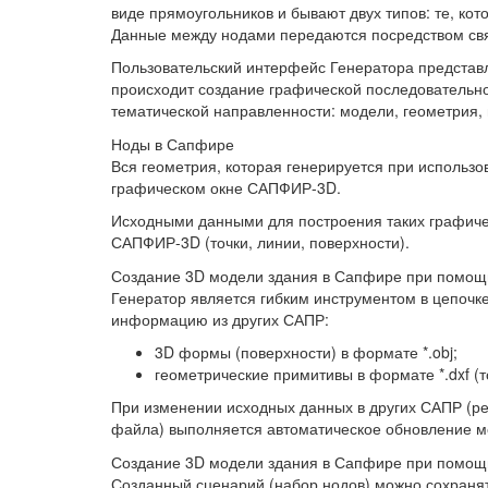
виде прямоугольников и бывают двух типов: те, ко
Данные между нодами передаются посредством свя
Пользовательский интерфейс Генератора представле
происходит создание графической последовательно
тематической направленности: модели, геометрия,
Ноды в Сапфире
Вся геометрия, которая генерируется при использо
графическом окне САПФИР-3D.
Исходными данными для построения таких графиче
САПФИР-3D (точки, линии, поверхности).
Создание 3D модели здания в Сапфире при помощ
Генератор является гибким инструментом в цепочке
информацию из других САПР:
3D формы (поверхности) в формате *.obj;
геометрические примитивы в формате *.dxf (т
При изменении исходных данных в других САПР (ре
файла) выполняется автоматическое обновление м
Создание 3D модели здания в Сапфире при помощи
Созданный сценарий (набор нодов) можно сохранят