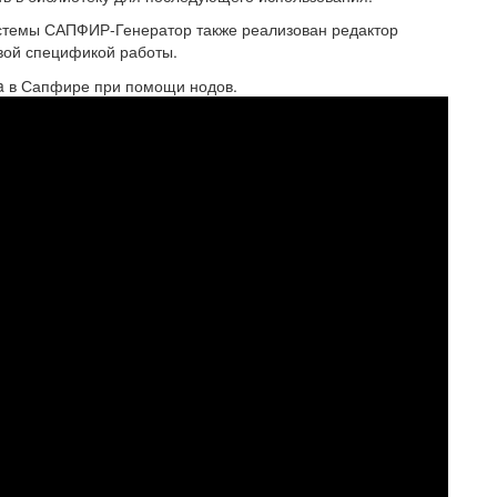
истемы САПФИР-Генератор также реализован редактор
овой спецификой работы.
a в Сапфире при помощи нодов.