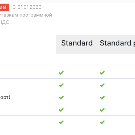
С 01.01.2023
ие!
ставкам программной
 НДС.
Standard
Standard 
орт)