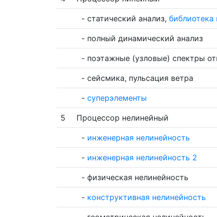
-
статический анализ
,
библиотека
-
полный динамический анализ
-
поэтажные (узловые) спектры от
-
сейсмика
,
пульсация ветра
-
суперэлементы
Процессор нелинейный
-
инженерная нелинейность
-
инженерная нелинейность 2
-
физическая нелинейность
-
конструктивная нелинейность
-
геометрическая нелинейность