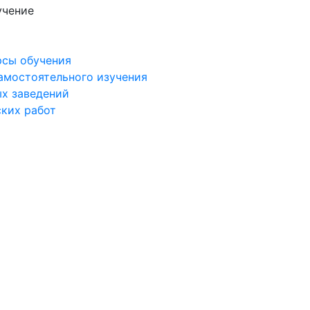
учение
рсы обучения
самостоятельного изучения
ых заведений
ских работ