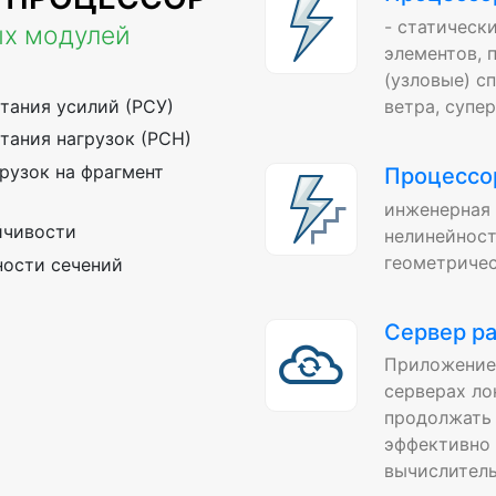
- статическ
ых модулей
элементов, 
(узловые) с
тания усилий (РСУ)
ветра, супе
тания нагрузок (РСН)
рузок на фрагмент
Процессо
инженерная 
йчивости
нелинейност
геометричес
ости сечений
Сервер р
Приложение
серверах ло
продолжать 
эффективно 
вычислитель