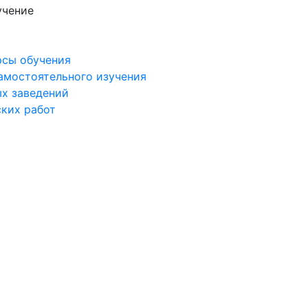
учение
рсы обучения
самостоятельного изучения
ых заведений
ских работ