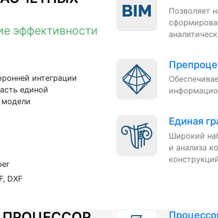
Позволяет н
сформирова
ие эффективности
аналитическ
Препроце
оронней интеграции
Обеспечивае
часть единой
информацио
 модели
Единая гр
Широкий наб
и анализа 
конструкций
per
F, DXF
 ПРОЦЕССОР
Процессо