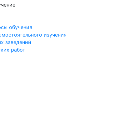
учение
рсы обучения
самостоятельного изучения
ых заведений
ских работ