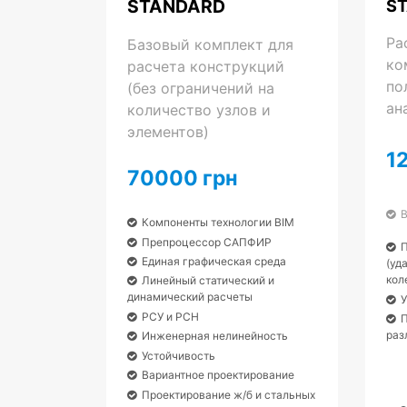
STANDARD
S
Ра
Базовый комплект для
ко
расчета конструкций
по
(без ограничений на
ан
количество узлов и
элементов)
1
70000 грн
В
Компоненты технологии BIM
Препроцессор САПФИР
П
Единая графическая среда
(уд
кол
Линейный статический и
динамический расчеты
У
РСУ и РСН
П
раз
Инженерная нелинейность
Устойчивость
Вариантное проектирование
Проектирование ж/б и стальных