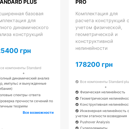
TANDARD PLUS
PRO
сширенная базовая
Комплектация для
мплектация для
расчета конструкций 
лного динамического
учетом физической,
ализа конструкций
геометрической и
конструктивной
нелинейности
25400 грн
178200 грн
се компоненты Standard
+
олный динамический анализ
Все компоненты Standard plu
ар, импульс и вынужденные
+
ебания)
Физическая нелинейность
зловые спектры-ответа
Геометрическая нелинейнос
роверка прочности сечений по
Конструктивная нелинейнос
личным теориям
Инженерная нелинейность 
Все возможности
учетом этапности возведения
Pushover Analysis
Суперэлементы