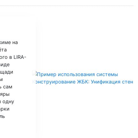
жиме на
ёта
го в LIRA-
виде
ощади
ам
ь сам
ляры
 одну
арки
ль