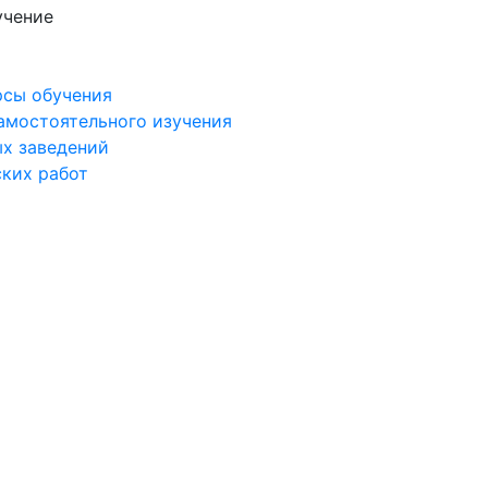
учение
рсы обучения
самостоятельного изучения
ых заведений
ских работ