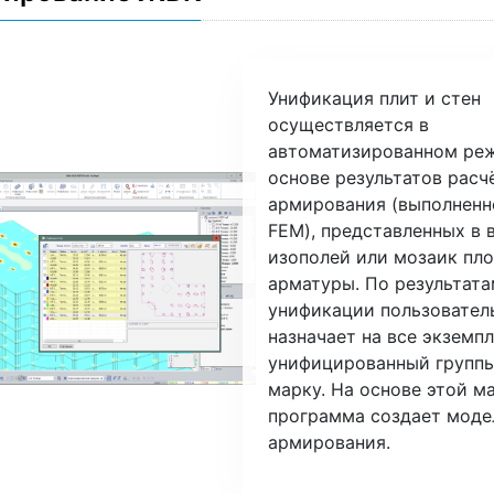
Унификация плит и стен
осуществляется в
автоматизированном ре
основе результатов расч
армирования (выполненно
FEM), представленных в 
изополей или мозаик пл
арматуры. По результат
унификации пользовател
назначает на все экземп
унифицированный группы
марку. На основе этой м
программа создает моде
армирования.