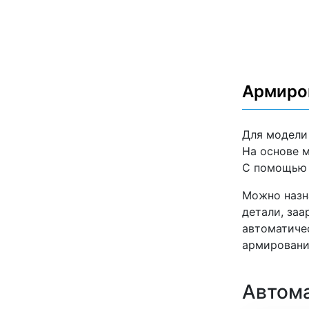
Армиро
Для модели
На основе 
С помощью 
Можно назна
детали, заа
автоматиче
армировани
Автома