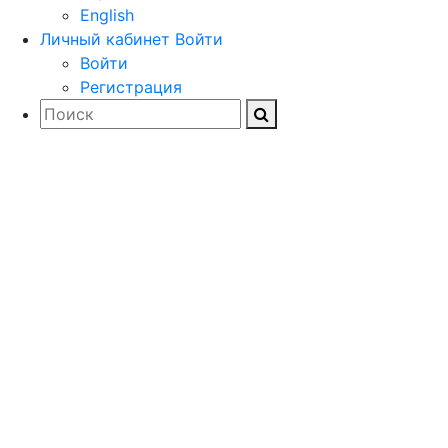
English
Личный кабинет
Войти
Войти
Регистрация
Загружайте
документацию,
драйверы и
дистрибутивы
программного обеспечения
для проектирования и
расчета строительных и