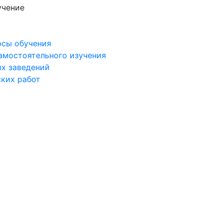
учение
рсы обучения
самостоятельного изучения
ых заведений
ских работ