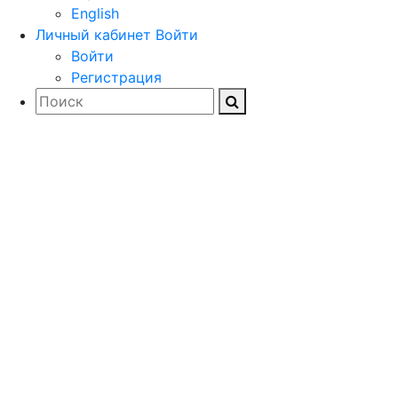
English
Личный кабинет
Войти
Войти
Регистрация
Загружайте
документацию,
драйверы и
дистрибутивы
программного обеспечения
для проектирования и
расчета строительных и