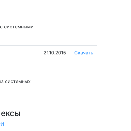
 с системными
21.10.2015
Скачать
ез системных
лексы
РИ