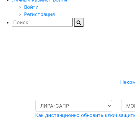
Войти
Регистрация
Загружайте до
программного обеспе
машинострои
Неком
Как дистанционно обновить ключ защит