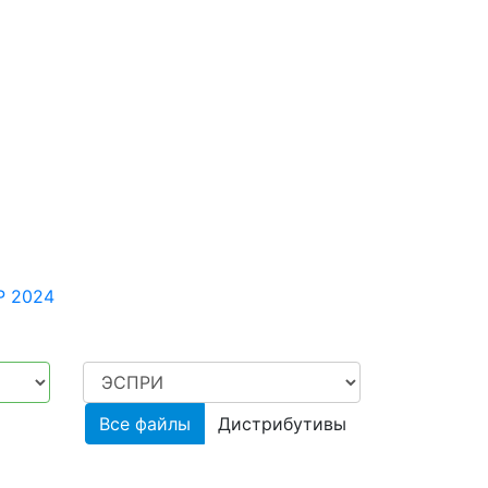
и дистрибутивы
счета строительных и
о назначения
Р 2024
Все файлы
Дистрибутивы