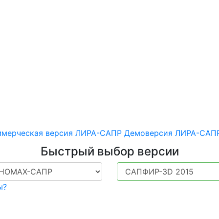
кументацию, драйверы 
чения для проектирования и ра
тельных конструкций различног
мерческая версия ЛИРА-САПР
Демоверсия ЛИРА-САП
Быстрый выбор версии
ы?