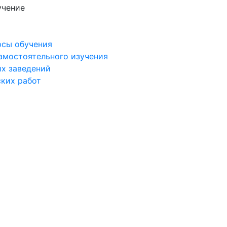
учение
рсы обучения
самостоятельного изучения
ых заведений
ских работ