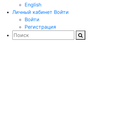
English
Личный кабинет
Войти
Войти
Регистрация
Загружайте
документацию,
драйверы и
дистрибутивы
программного обеспечения
для проектирования и
расчета строительных и