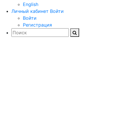
English
Личный кабинет
Войти
Войти
Регистрация
Загружайте
документацию,
драйверы и
дистрибутивы
программного обеспечения
для проектирования и
расчета строительных и