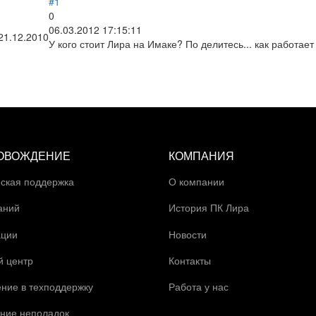
#1
0
06.03.2012 17:15:11
21.12.2010
У кого стоит Лира на Имаке? По делитесь... как работает
ОВОЖДЕНИЕ
КОМПАНИЯ
ская поддержка
О компании
аний
История ПК Лира
ации
Новости
й центр
Контакты
ние в техподдержку
Работа у нас
ние неполадок