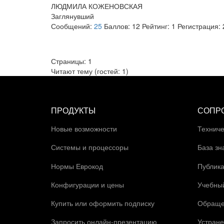
ЛЮДМИЛА КОЖЕНОВСКАЯ
Заглянувший
Сообщений:
25
Баллов:
12
Рейтинг:
1
Регистрация:
Страницы:
1
Читают тему (гостей:
1
)
ПРОДУКТЫ
СОПР
Новые возможности
Техниче
Системы и процессоры
База зн
Нормы Еврокод
Публик
Конфигурации и цены
Учебны
Купить или оформить подписку
Обраще
Запросить онлайн-презентацию
Устране