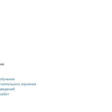
ние
обучения
стоятельного изучения
аведений
 работ