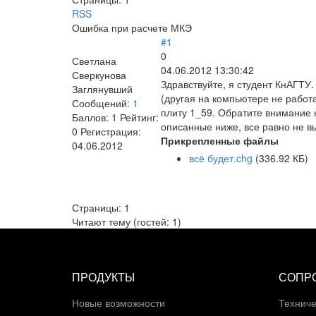
RSS
Ошибка при расчете МКЭ
#1
0
Светлана
04.06.2012 13:30:42
Сверкунова
Здравствуйте, я студент КнАГТУ
Заглянувший
(другая на компьютере не работ
Сообщений:
1
плиту 1_59. Обратите внимание 
Баллов:
1
Рейтинг:
описанные ниже, все равно не в
0
Регистрация:
Прикрепленные файлы
04.06.2012
всё будет.chg
(336.92 КБ)
Страницы:
1
Читают тему (гостей:
1
)
ПРОДУКТЫ
СОПР
Новые возможности
Техниче