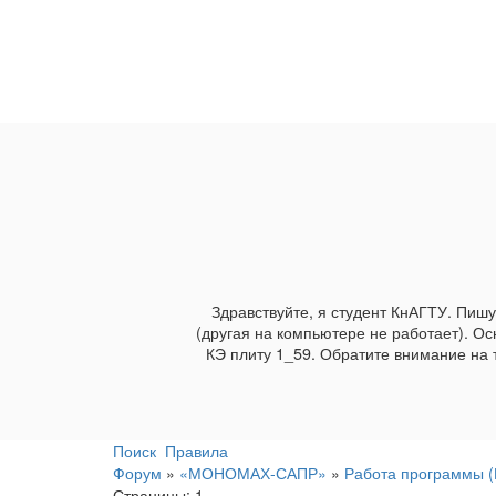
Здравствуйте, я студент КнАГТУ. Пиш
(другая на компьютере не работает). О
КЭ плиту 1_59. Обратите внимание на
Поиск
Правила
Форум
»
«МОНОМАХ-САПР»
»
Работа программы
Страницы:
1