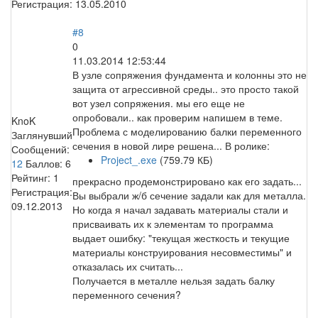
Регистрация:
13.05.2010
#8
0
11.03.2014 12:53:44
В узле сопряжения фундамента и колонны это не
защита от агрессивной среды.. это просто такой
вот узел сопряжения. мы его еще не
опробовали.. как проверим напишем в теме.
KnoK
Проблема с моделированию балки переменного
Заглянувший
сечения в новой лире решена... В ролике:
Сообщений:
Project_.exe
(759.79 КБ)
12
Баллов:
6
Рейтинг:
1
прекрасно продемонстрировано как его задать...
Регистрация:
Вы выбрали ж/б сечение задали как для металла.
09.12.2013
Но когда я начал задавать материалы стали и
присваивать их к элементам то программа
выдает ошибку: "текущая жесткость и текущие
материалы конструирования несовместимы" и
отказалась их считать...
Получается в металле нельзя задать балку
переменного сечения?