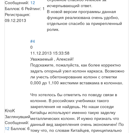
Сообщений:
12
исчерпывающий ответ.
Баллов:
6
Рейтинг:
1
В новой версии программы данная
Регистрация:
функция реализована очень удобно,
09.12.2013
отдельное спасибо за прикрепленный
ролик.
#4
0
11.12.2013 15:33:58
Уважаемый , Алексей!
Подскажите, пожалуйста, как более корректно
задать опорный узел колонн каркаса. Возможно
ли учесть обетонирование колонн с отметки
0,000 до 1,100 жесткими вставкама в колоннах.
Что хотелось бы отметить по поводу связи в
колонне. В российских учебниках такого
закрепления не найдешь. Но наши соседи
KnoK
Китайцы используют именно такую заделку
Заглянувший
металлических колонн. И нужно признать что
Сообщений:
данный вид закрепления очень экономичен! По
12
Баллов:
6
тому что, по словам Китайцев, принципиально