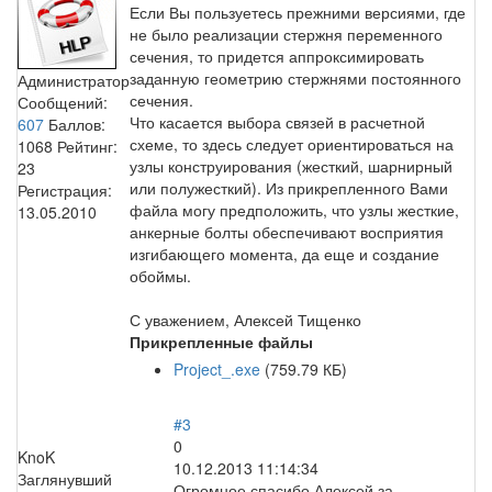
Если Вы пользуетесь прежними версиями, где
не было реализации стержня переменного
сечения, то придется аппроксимировать
заданную геометрию стержнями постоянного
Администратор
сечения.
Сообщений:
Что касается выбора связей в расчетной
607
Баллов:
схеме, то здесь следует ориентироваться на
1068
Рейтинг:
узлы конструирования (жесткий, шарнирный
23
или полужесткий). Из прикрепленного Вами
Регистрация:
файла могу предположить, что узлы жесткие,
13.05.2010
анкерные болты обеспечивают восприятия
изгибающего момента, да еще и создание
обоймы.
С уважением, Алексей Тищенко
Прикрепленные файлы
Project_.exe
(759.79 КБ)
#3
0
KnoK
10.12.2013 11:14:34
Заглянувший
Огромное спасибо Алексей за