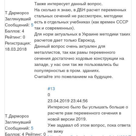
Также интересует данный вопрос.
На сколько я знаю, в ДБН расчет переменных
Т.Дармороз
стальных сечений не рассмотрен, методики
Заглянувший
есть в отдельных учебниках (как времен СССР
Сообщений:
5
так и современных).
Баллов:
4
Для норм актуальных в Украине методики таких
Рейтинг:
0
расчетов дает только Еврокод.
Регистрация:
Данный вопрос очень актуален для
18.03.2018
металлистов, так как рамы переменного
сечения достаточно ходовые конструкции на
западе, у нас они так же пользовались бы
популярностью в пром. зданиях.
Считайте это пожеланием на будущее.
#13
0
23.04.2019 23:44:56
Интересно было бы услышать больше о
расчете рам переменного сечения в
Т.Дармороз
новой версии 2019.
Заглянувший
Уже задавал об этом вопрос, пока ответа
Сообщений:
5
не вижу
Баллов:
4
Рейтинг:
0