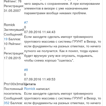
Рейтинг:
76
чего закрыть с сохранением. А при копировании
Регистрация:
элементов в визоре с уже назначенными
31.05.2007
параметрами вообще никаких проблем.
#7
Romick
0
Заглянувший
07.09.2016 11:44:43
Сообщений:
Если заходите сделать импорт трёхмерного
19
Баллов:
грунтового массива с системы ГРУНТ в Визор, то
10
Рейтинг:
если фундаменты на разных отметках, то ничего
1
путного не получится. Как я понял, тогда нужно
Регистрация:
будет вручную узлу все опускать, подымать,
17.09.2015
чтобы схема хорошо "сшилась".
#8
0
07.09.2016 11:49:53
Pro100x3mal
Цитата
Постоянный
Romick
написал:
посетитель
Если заходите сделать импорт трёхмерного
Сообщений:
грунтового массива с системы ГРУНТ в Визор, то
352
Баллов:
если фундаменты на разных отметках, то ничего