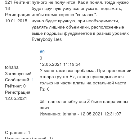
321
Рейтинг:
путного не получится. Как я понял, тогда нужно
18
будет вручную узлу все опускать, подымать,
Регистрация:
чтобы схема хорошо "сшилась".
10.01.2015
нужно будет вручную, при необходимости,
удалять лишние объемники, расположенные
выше подошвы фундаментов в разных уровнях
Everybody Lies
#9
0
12.05.2021 11:19:54
tohaha
У меня такая же проблема. При приложении
Заглянувший
отпора грунта Rz, отпор прикладывается
Сообщений:
1
только на части плиты на остальной части
Рейтинг:
0
Pz=0
Регистрация:
12.05.2021
ps: нашел ошибку оси Z были направлены
вниз
Изменено:
tohaha
-
12.05.2021 12:31:07
Страницы:
1
Читают тему (гостей:
1
)