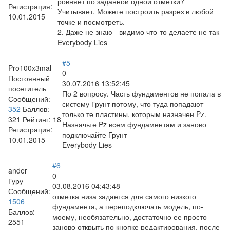
ровняет по заданной одной отметки?
Регистрация:
Учитывает. Можете построить разрез в любой
10.01.2015
точке и посмотреть.
2. Даже не знаю - видимо что-то делаете не так
Everybody Lies
#5
Pro100x3mal
0
Постоянный
30.07.2016 13:52:45
посетитель
По 2 вопросу. Часть фундаментов не попала в
Сообщений:
систему Грунт потому, что туда попадают
352
Баллов:
только те пластины, которым назначен Pz.
321
Рейтинг:
18
Назначьте Pz всем фундаментам и заново
Регистрация:
подключайте Грунт
10.01.2015
Everybody Lies
#6
ander
0
Гуру
03.08.2016 04:43:48
Сообщений:
отметка низа задается для самого низкого
1506
фундамента, а переподключать модель, по-
Баллов:
моему, необязательно, достаточно ее просто
2551
заново открыть по кнопке редактирования, после