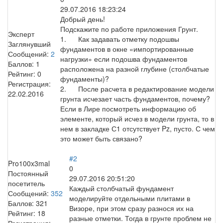
29.07.2016 18:23:24
Добрый день!
Подскажите по работе приложения Грунт.
Эксперт
1. Как задавать отметку подошвы
Заглянувший
фундаментов в окне «импортированные
Сообщений:
2
нагрузки» если подошва фундаментов
Баллов:
1
расположена на разной глубине (столбчатые
Рейтинг:
0
фундаменты)?
Регистрация:
2. После расчета в редактирование модели
22.02.2016
грунта исчезает часть фундаментов, почему?
Если в Лире посмотреть информацию об
элементе, который исчез в модели грунта, то в
нем в закладке С1 отсутствует Pz, пусто. С чем
это может быть связано?
#2
Pro100x3mal
0
Постоянный
29.07.2016 20:51:20
посетитель
Каждый столбчатый фундамент
Сообщений:
352
моделируйте отдельными плитами в
Баллов:
321
Визоре, при этом сразу разнося их на
Рейтинг:
18
разные отметки. Тогда в грунте проблем не
Регистрация: