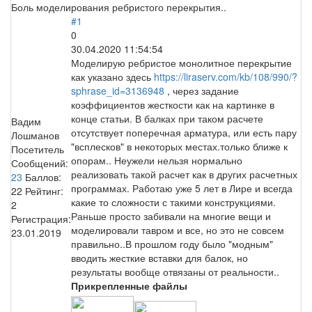
Боль моделирования ребристого перекрытия..
#1
0
30.04.2020 11:54:54
Моделирую ребристое монолитное перекрытие
как указано здесь
https://liraserv.com/kb/108/990/?
sphrase_id=3136948
, через задание
коэффициентов жесткости как на картинке в
конце статьи. В балках при таком расчете
Вадим
отсутствует поперечная арматура, или есть пару
Лошманов
"всплесков" в некоторых местах.только ближе к
Посетитель
опорам.. Неужели нельзя нормально
Сообщений:
реализовать такой расчет как в других расчетных
23
Баллов:
программах. Работаю уже 5 лет в Лире и всегда
22
Рейтинг:
какие то сложности с такими конструкциями.
2
Раньше просто забивали на многие вещи и
Регистрация:
моделировали тавром и все, но это не совсем
23.01.2019
правильно..В прошлом году было "модным"
вводить жесткие вставки для балок, но
результаты вообще отвязаны от реальности..
Прикрепленные файлы