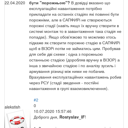
22.04.2020
бути "порожньою"?
В довідці вказано що
експлуатаційні навантаження потрібно
прикладати на останніх стадіях які повинні бути
порожніми, але в САПФИРі не створюються
порожні стадії (навіть якщо їх вручну створити в
системі монтаж то в завантаження така стадія не
попадає). Якщо обов'язково то можливо хтось
підкаже як створити порожню стадію в САПФИРі
щоб в ВІЗОРі потім не займатись цим. Пробував
для себе дві схеми : одна з порожньою
останньою стадією (доробляв вручну в ВІЗОР) а
інша з звичайною стадією і по аналізу зусиль і
армування різниці між ними не побачив.
Врахування експлуатаційних навантажень робив
через РСУ (стадії зведення - постійні
навантаження в групі взаємовиключення).
#2
0
alekstish
10.07.2020 15:57:46
Доброго дня,
Rostyslav_IF
!