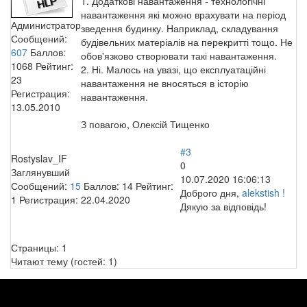
1. Додаткові навантаження - технологічні
навантаження які можно врахувати на період
Администратор
зведення будинку. Наприклад, складування
Сообщений:
будівельних матеріалів на перекритті тощо. Не
607
Баллов:
обов'язково створювати такі навантаження.
1068
Рейтинг:
2. Ні. Малось на увазі, що експлуатаційні
23
навантаження не вносяться в історію
Регистрация:
навантаження.
13.05.2010
З повагою, Олексій Тищенко
#3
Rostyslav_IF
0
Заглянувший
10.07.2020 16:06:13
Сообщений:
15
Баллов:
14
Рейтинг:
Доброго дня,
alekstish !
1
Регистрация:
22.04.2020
Дякую за відповідь!
Страницы:
1
Читают тему (гостей:
1
)