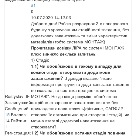
#1
0
10.07.2020 14:12:03
Доброго дня! Роблю розрахунок 2-х поверхового
будинку з урахуванням стадійності зведення, без
додаткових завантажень та зміни характеристик
матеріалів (тобто система МОНТАЖ).
Прочитавши довідку ЛІРА по системі МОНТАЖ
плюс виникло декілька запитань:
1) Стадії:
1.1)
Чи обов'язково в такому випадку для
кожної стадії створювати додаткове
завантаження?
В довідці вказано "якщо
інформація про групи та додаткові завантаження
не вказана, то система працює як система
Rostyslav_IF
МОТАЖ". Не до кінця розумію: обов'язково
Заглянувший
потрібно створювати завантаження але без
Сообщений:
прикладених навантажень(фіктивне, САПФИР
15
Баллов:
створює їх автоматично при створенні стадій), чи
14
Рейтинг:
можна взагалі додаткові навантаження не
1
створювати?
Регистрация:
1.2) Чи обов'язково остання стадія повинна