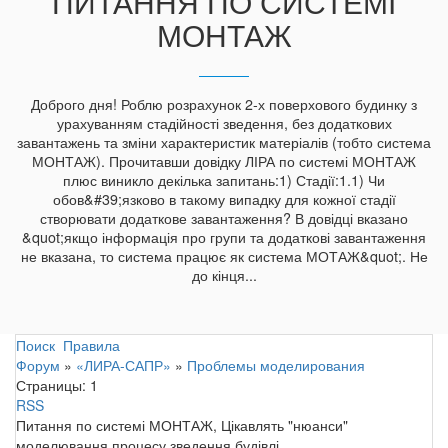
ПИТАННЯ ПО СИСТЕМІ
МОНТАЖ
Доброго дня! Роблю розрахунок 2-х поверхового будинку з
урахуванням стадійності зведення, без додаткових
завантажень та зміни характеристик матеріалів (тобто система
МОНТАЖ). Прочитавши довідку ЛІРА по системі МОНТАЖ
плюс виникло декілька запитань:1) Стадії:1.1) Чи
обов&#39;язково в такому випадку для кожної стадії
створювати додаткове завантаження? В довідці вказано
&quot;якщо інформація про групи та додаткові завантаження
не вказана, то система працює як система МОТАЖ&quot;. Не
до кінця...
Поиск
Правила
Форум
»
«ЛИРА-САПР»
»
Проблемы моделирования
Страницы:
1
RSS
Питання по системі МОНТАЖ, Цікавлять "нюанси"
моделювання процесу зведення будівлі