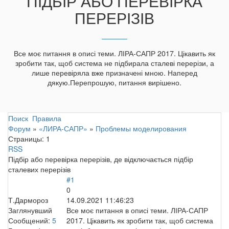
ПІДБІР АБО ПЕРЕВІРКА
ПЕРЕРІЗІВ
Все моє питання в описі теми. ЛІРА-САПР 2017. Цікавить як
зробити так, щоб система не підбирала сталеві перерізи, а
лише перевіряла вже призначені мною. Наперед
дякую.Перепрошую, питання вирішено.
Поиск
Правила
Форум
»
«ЛИРА-САПР»
»
Проблемы моделирования
Страницы:
1
RSS
Підбір або перевірка перерізів, де відключається підбір
сталевих перерізів
#1
0
Т.Дармороз
14.09.2021 11:46:23
Заглянувший
Все моє питання в описі теми. ЛІРА-САПР
Сообщений:
5
2017. Цікавить як зробити так, щоб система