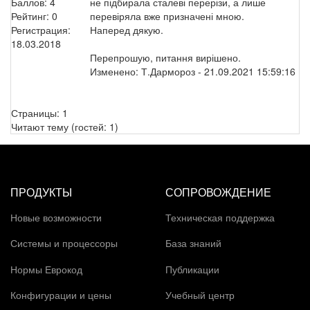
Баллов:
4
не підбирала сталеві перерізи, а лише
Рейтинг:
0
перевіряла вже призначені мною.
Регистрация:
Наперед дякую.
18.03.2018
Перепрошую, питання вирішено.
Изменено:
Т.Дармороз
-
21.09.2021 15:59:16
Страницы:
1
Читают тему (гостей:
1
)
ПРОДУКТЫ
СОПРОВОЖДЕНИЕ
Новые возможности
Техническая поддержка
Системы и процессоры
База знаний
Нормы Еврокод
Публикации
Конфигурации и цены
Учебный центр