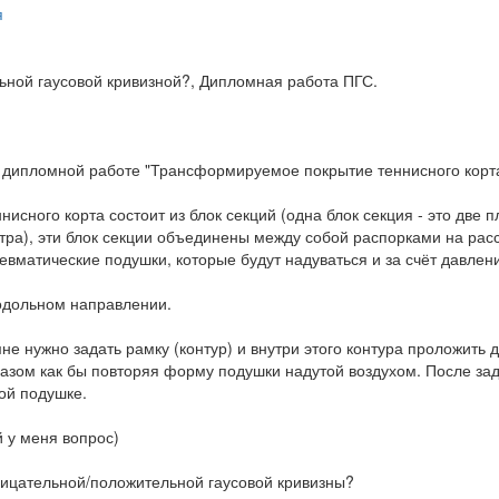
я
льной гаусовой кривизной?, Дипломная работа ПГС.
й дипломной работе "Трансформируемое покрытие теннисного корта
нисного корта состоит из блок секций (одна блок секция - это две
тра), эти блок секции объединены между собой распорками на расс
вматические подушки, которые будут надуваться и за счёт давлени
одольном направлении.
мне нужно задать рамку (контур) и внутри этого контура проложить 
азом как бы повторяя форму подушки надутой воздухом. После задат
ой подушке.
й у меня вопрос)
отрицательной/положительной гаусовой кривизны?