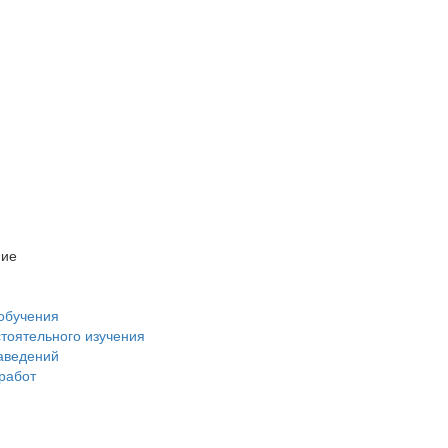
ние
обучения
стоятельного изучения
аведений
 работ