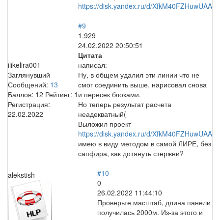
https://disk.yandex.ru/d/XfkM40FZHuwUAA
#9
1.929
24.02.2022 20:50:51
Цитата
ilikelira001
написал:
Заглянувший
Ну, в общем удалил эти линии что не
Сообщений:
13
смог соединить выше, нарисовал снова
Баллов:
12
Рейтинг:
1
и пересек блоками.
Регистрация:
Но теперь результат расчета
22.02.2022
неадекватный(
Выложил проект
https://disk.yandex.ru/d/XfkM40FZHuwUAA
имею в виду методом в самой ЛИРЕ, без
сапфира, как дотянуть стержни?
#10
alekstish
0
26.02.2022 11:44:10
Проверьте масштаб, длина панели
получилась 2000м. Из-за этого и