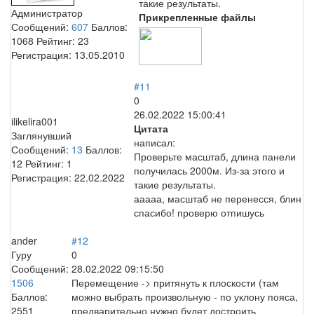
такие результаты.
Администратор
Прикрепленные файлы
Сообщений:
607
Баллов:
1068
Рейтинг:
23
Регистрация:
13.05.2010
#11
0
26.02.2022 15:00:41
ilikelira001
Цитата
Заглянувший
написал:
Сообщений:
13
Баллов:
Проверьте масштаб, длина панели
12
Рейтинг:
1
получилась 2000м. Из-за этого и
Регистрация:
22.02.2022
такие результаты.
ааааа, масштаб не перенесся, блин
спасибо! проверю отпишусь
ander
#12
Гуру
0
Сообщений:
28.02.2022 09:15:50
1506
Перемещение -> притянуть к плоскости (там
Баллов:
можно выбрать произвольную - по уклону пояса,
2551
предварительно нужно будет достроить