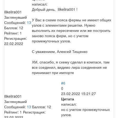
написал:
Добрый день, ilikelira001 !
ilikelira001
Заглянувший
У Вас в схеме пояса фермы не имеют общих
Сообщений:
13
узлов с элементами решетки. Нужно
Баллов:
12
выполнить их пересечение или же построить
Рейтинг:
1
заново пояса ферм, но с учетом
Регистрация:
промежуточных узлов.
22.02.2022
С уважением, Алексей Тищенко
ХМ, спасибо, я схему сделал в компасе, там
все соединил, видимо лира соединения не
принимает при импорте
#6
0
23.02.2022 15:21:27
ilikelira001
Цитата
Заглянувший
написал:
Сообщений:
13
Баллов:
12
но с учетом промежуточных
Рейтинг:
1
Регистрация:
узлов.
22.02.2022