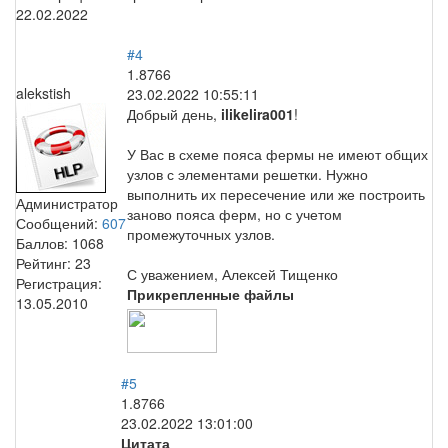
22.02.2022
#4
1.8766
alekstish
23.02.2022 10:55:11
Добрый день,
ilikelira001
!
У Вас в схеме пояса фермы не имеют общих
узлов с элементами решетки. Нужно
выполнить их пересечение или же построить
Администратор
заново пояса ферм, но с учетом
Сообщений:
607
промежуточных узлов.
Баллов:
1068
Рейтинг:
23
С уважением, Алексей Тищенко
Регистрация:
Прикрепленные файлы
13.05.2010
#5
1.8766
23.02.2022 13:01:00
Цитата