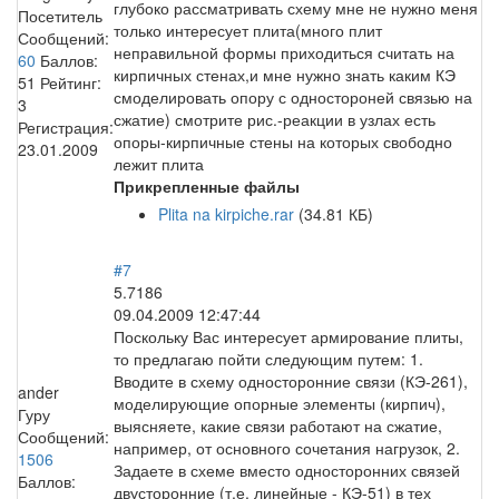
глубоко рассматривать схему мне не нужно меня
Посетитель
только интересует плита(много плит
Сообщений:
неправильной формы приходиться считать на
60
Баллов:
кирпичных стенах,и мне нужно знать каким КЭ
51
Рейтинг:
смоделировать опору с одностороней связью на
3
сжатие) смотрите рис.-реакции в узлах есть
Регистрация:
опоры-кирпичные стены на которых свободно
23.01.2009
лежит плита
Прикрепленные файлы
Plita na kirpiche.rar
(34.81 КБ)
#7
5.7186
09.04.2009 12:47:44
Поскольку Вас интересует армирование плиты,
то предлагаю пойти следующим путем: 1.
Вводите в схему односторонние связи (КЭ-261),
ander
моделирующие опорные элементы (кирпич),
Гуру
выясняете, какие связи работают на сжатие,
Сообщений:
например, от основного сочетания нагрузок, 2.
1506
Задаете в схеме вместо односторонних связей
Баллов:
двусторонние (т.е. линейные - КЭ-51) в тех