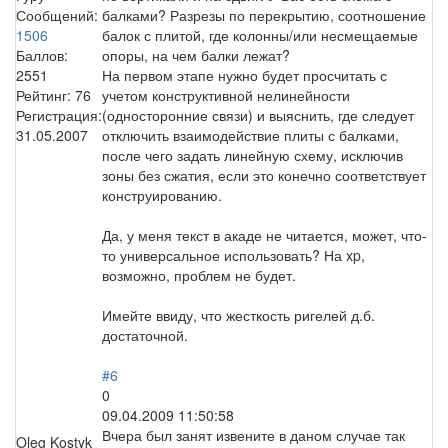
Сообщений:
балками? Разрезы по перекрытию, соотношение
1506
балок с плитой, где колонны/или несмещаемые
Баллов:
опоры, на чем балки лежат?
2551
На первом этапе нужно будет просчитать с
Рейтинг:
76
учетом конструктивной нелинейности
Регистрация:
(односторонние связи) и выяснить, где следует
31.05.2007
отключить взаимодействие плиты с балками,
после чего задать линейную схему, исключив
зоны без сжатия, если это конечно соответствует
конструированию.
Да, у меня текст в акаде не читается, может, что-
то универсальное использовать? На xp,
возможно, проблем не будет.
Имейте ввиду, что жесткость ригелей д.б.
достаточной.
#6
0
09.04.2009 11:50:58
Вчера был занят извените в даном случае так
Oleg Kostyk