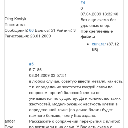
#4
0
07.04.2009 13:32:40
Oleg Kostyk
Вот еще схема без
Посетитель
удаленых опор.
Сообщений:
60
Баллов:
51
Рейтинг:
3
Прикрепленные
Регистрация:
23.01.2009
файлы
curk.rar
(87.12
КБ)
#5
5.7186
08.04.2009 03:57:51
в любом случае, советую ввести металл, как есть,
т.к. определение жесткости каждой связи по
вопросом, прогиб балочной клетки не
учитывается по существу. Да и количество таких
жесткостей, моделирующих жесткость клетки в
определенной точке (по длине балки) будет
намного больше, чем у Вас задано.
ander
Расскажите о сопряжении перекрытия с плитой;
Гуру
по вертикали и на сдвиг. У Вас есть схема с