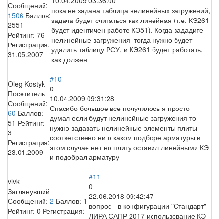
10.04.2009 03:36:00
Сообщений:
пока не задана таблица нелинейных загружений,
1506
Баллов:
задача будет считаться как линейная (т.е. КЭ261
2551
будет идентичен работе КЭ51). Когда зададите
Рейтинг:
76
нелинейные загружения, тогда нужно будет
Регистрация:
удалить таблицу РСУ, и КЭ261 будет работать,
31.05.2007
как должен.
#10
Oleg Kostyk
0
Посетитель
10.04.2009 09:31:28
Сообщений:
Спасибо большое все получилось я просто
60
Баллов:
думал если будут нелинейные загружения то
51
Рейтинг:
нужно задавать нелинейные элементы плиты
3
соответствено ни о каком подборе арматуры в
Регистрация:
этом случае нет но плиту оставил линейными КЭ
23.01.2009
и подобрал арматуру
#11
vlvk
0
Заглянувший
22.06.2018 09:42:47
Сообщений:
2
Баллов:
1
вопрос - в конфигурации "Стандарт"
Рейтинг:
0
Регистрация:
ЛИРА САПР 2017 использование КЭ