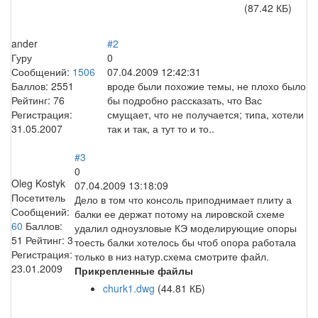
(87.42 КБ)
ander
#2
Гуру
0
Сообщений:
1506
07.04.2009 12:42:31
Баллов:
2551
вроде были похожие темы, не плохо было
Рейтинг:
76
бы подробно рассказать, что Вас
Регистрация:
смущает, что не получается; типа, хотели
31.05.2007
так и так, а тут то и то..
#3
0
Oleg Kostyk
07.04.2009 13:18:09
Посетитель
Дело в том что консоль приподнимает плиту а
Сообщений:
балки ее держат потому на лировской схеме
60
Баллов:
удалил одноузловые КЭ моделирующие опоры
51
Рейтинг:
3
тоесть балки хотелось бы чтоб опора работала
Регистрация:
только в низ натур.схема смотрите файл.
23.01.2009
Прикрепленные файлы
churk1.dwg
(44.81 КБ)