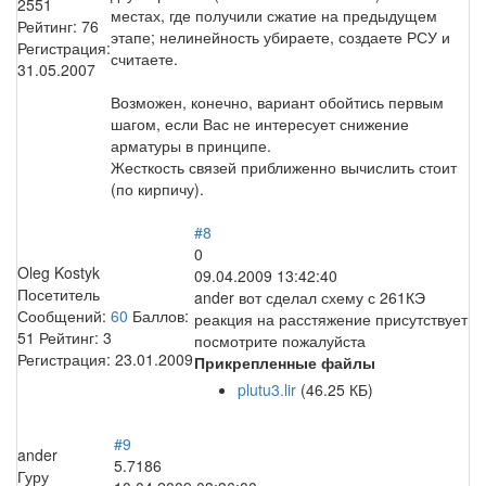
2551
местах, где получили сжатие на предыдущем
Рейтинг:
76
этапе; нелинейность убираете, создаете РСУ и
Регистрация:
считаете.
31.05.2007
Возможен, конечно, вариант обойтись первым
шагом, если Вас не интересует снижение
арматуры в принципе.
Жесткость связей приближенно вычислить стоит
(по кирпичу).
#8
0
Oleg Kostyk
09.04.2009 13:42:40
Посетитель
ander вот сделал схему с 261КЭ
Сообщений:
60
Баллов:
реакция на расстяжение присутствует
51
Рейтинг:
3
посмотрите пожалуйста
Регистрация:
23.01.2009
Прикрепленные файлы
plutu3.lir
(46.25 КБ)
#9
ander
5.7186
Гуру