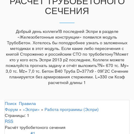
РАСЧЁТ ТРУБОБЕТОНОГО
СЕЧЕНИЯ
Добрый день коллеги!В последней Эспри в разделе
«Железобетонные конструкции» появился модуль
ТрубоБетон. Хотелось бы поподробнее узнать о заложенных
методиках в этот модуль. Если какие либо пересечения с
книгой Стороженко и российским СТО по трубобетону?Может
кто у кого есть Эспри 2013 р2 последнее, Коллеги можете
пожалуйста прогнать задачу и отчёт выложить?N= 670 тс. My=
3,0 тс. Mz= 7,0 тс. Бетон B40 Труба D=377x9 - 09Г2С Сечение
планируется без армирования стержнями. L=330 см Коэф
расчетной длины 1
Поиск
Правила
Форум
»
«Эспри»
»
Работа программы (Эспри)
Страницы:
1
RSS
Расчёт трубобетоного сечения
#1