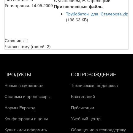
С уважением, Е. Стрелецкий.
Регистрация:
14.05.2009
Прикрепленные файлы
Трубобетон_для_Сталерова.zip
(198.63 КБ)
Страницы:
1
Читают тему (гостей:
2
)
ПРОДУКТЫ
СОПРОВОЖДЕНИЕ
Новые возможности
Техническая поддержка
Системы и процессоры
База знаний
Нормы Еврокод
Публикации
Конфигурации и цены
Учебный центр
Купить или оформить
Обращение в техподдержку