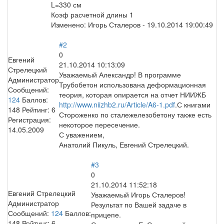
L=330 см
Коэф расчетной длины 1
Изменено:
Игорь Сталеров
-
19.10.2014 19:00:49
#2
0
Евгений
21.10.2014 10:13:09
Стрелецкий
Уважаемый Александр! В программе
Администратор
Трубобетон использована деформационная
Сообщений:
теория, которая опирается на отчет НИИЖБ
124
Баллов:
http://www.niizhb2.ru/Article/A6-1.pdf
.С книгами
148
Рейтинг:
6
Стороженко по сталежелезобетону также есть
Регистрация:
некоторое пересечение.
14.05.2009
С уважением,
Анатолий Пикуль, Евгений Стрелецкий.
#3
0
21.10.2014 11:52:18
Евгений Стрелецкий
Уважаемый Игорь Сталеров!
Администратор
Результат по Вашей задаче в
Сообщений:
124
Баллов:
прицепе.
148
Рейтинг:
6