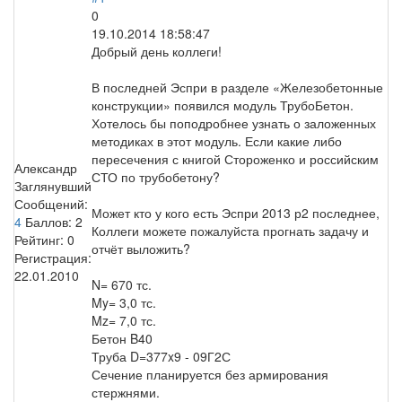
0
19.10.2014 18:58:47
Добрый день коллеги!
В последней Эспри в разделе «Железобетонные
конструкции» появился модуль ТрубоБетон.
Хотелось бы поподробнее узнать о заложенных
методиках в этот модуль. Если какие либо
пересечения с книгой Стороженко и российским
Александр
СТО по трубобетону?
Заглянувший
Сообщений:
Может кто у кого есть Эспри 2013 р2 последнее,
4
Баллов:
2
Коллеги можете пожалуйста прогнать задачу и
Рейтинг:
0
отчёт выложить?
Регистрация:
22.01.2010
N= 670 тс.
My= 3,0 тс.
Mz= 7,0 тс.
Бетон B40
Труба D=377x9 - 09Г2С
Сечение планируется без армирования
стержнями.