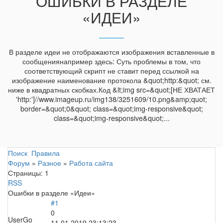
ОШИБКИ В РАЗДЕЛЕ
«ИДЕИ»
В разделе идеи не отображаются изображения вставленные в
сообщениянапример здесь: Суть проблемы в том, что
соответствующий скрипт не ставит перед ссылкой на
изображение наименование протокола &quot;http:&quot; см.
ниже в квадратных скобках.Код &lt;img src=&quot;[НЕ ХВАТАЕТ
'http:']//www.imageup.ru/img138/3251609/10.png&amp;quot;
border=&quot;0&quot; class=&quot;img-responsive&quot;
class=&quot;img-responsive&quot;...
Поиск
Правила
Форум
»
Разное
»
Работа сайта
Страницы:
1
RSS
Ошибки в разделе «Идеи»
#1
0
UserGo
11.01.2019 23:13:23