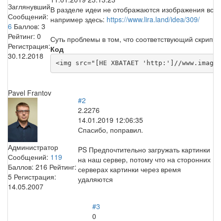
Заглянувший
В разделе идеи не отображаются изображения вст
Сообщений:
например здесь:
https://www.lira.land/idea/309/
6
Баллов:
3
Рейтинг:
0
Суть проблемы в том, что соответствующий скрипт н
Регистрация:
Код
30.12.2018
<img src="[НЕ ХВАТАЕТ 'http:']//www.image
Pavel Frantov
#2
2.2276
14.01.2019 12:06:35
Спасибо, поправил.
Администратор
PS Предпочтительно загружать картинки
Сообщений:
119
на наш сервер, потому что на сторонних
Баллов:
216
Рейтинг:
серверах картинки через время
5
Регистрация:
удаляются
14.05.2007
#3
0