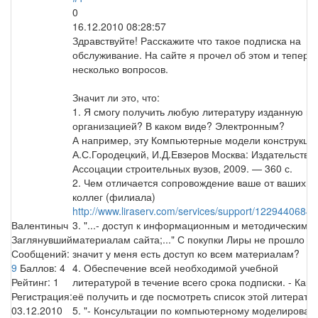
0
16.12.2010 08:28:57
Здравствуйте! Расскажите что такое подписка на
обслуживание. На сайте я прочел об этом и теперь 
несколько вопросов.
Значит ли это, что:
1. Я смогу получить любую литературу изданную в
организацией? В каком виде? Электронным?
А например, эту Компьютерные модели конструкци
А.С.Городецкий, И.Д.Евзеров Москва: Издательство
Ассоцации строительных вузов, 2009. — 360 с.
2. Чем отличается сопровождение ваше от ваших
коллег (филиала)
http://www.liraserv.com/services/support/1229440684.
Валентиныч
3. "...- доступ к информационным и методическим
Заглянувший
материалам сайта;..." С покупки Лиры не прошло го
Сообщений:
значит у меня есть доступ ко всем материалам?
9
Баллов:
4
4. Обеспечение всей необходимой учебной
Рейтинг:
1
литературой в течение всего срока подписки. - Как 
Регистрация:
её получить и где посмотреть список этой литерату
03.12.2010
5. "- Консультации по компьютерному моделирова