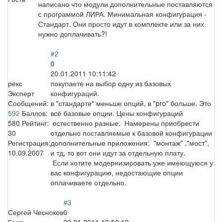
написано что модули дополнительные поставляются
с программой ЛИРА. Минимальная конфигурация -
Стандарт. Они просто идут в комплекте или за них
нужно доплачивать?!
#2
0
20.01.2011 10:11:42
рекс
покупаете на выбор одну из базовых
Эксперт
конфигураций.
Сообщений:
в "стандарте" меньше опций, в "pro" больше. Это
592
Баллов:
всё базовые опции. Цены конфигураций
580
Рейтинг:
естественно разные. Намерены приобрести
30
отдельно поставляемые к базовой конфигурации
Регистрация:
дополнительные приложения: "монтаж" ,"мост",
10.09.2007
и тд, то вот они идут за отдельную плату.
Если хотите модернизировать уже имеющуюся у
вас конфигурацию, недостающие опции
оплачиваете отдельно.
#3
Сергей Чесноков
0
Гость
20.01.2011 10:50:19