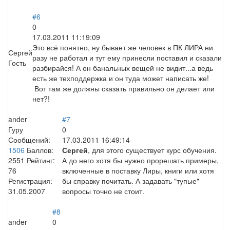
#6
0
17.03.2011 11:19:09
Это всё понятно, ну бывает же человек в ПК ЛИРА ни
Сергей
разу не работал и тут ему принесли поставил и сказали
Гость
разбирайся! А он банальных вещей не видит...а ведь
есть же техподдержка и он туда может написать же!
Вот там же должны сказать правильно он делает или
нет?!
ander
#7
Гуру
0
Сообщений:
17.03.2011 16:49:14
1506
Баллов:
Сергей
, для этого существует курс обучения.
2551
Рейтинг:
А до него хотя бы нужно прорешать примеры,
76
включенные в поставку Лиры, книги или хотя
Регистрация:
бы справку почитать. А задавать "тупые"
31.05.2007
вопросы точно не стоит.
#8
ander
0