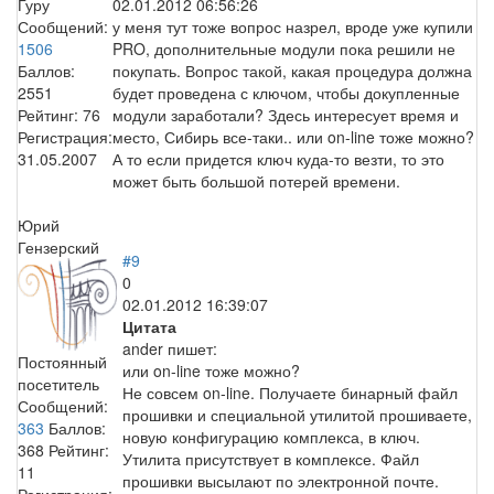
Гуру
02.01.2012 06:56:26
Сообщений:
у меня тут тоже вопрос назрел, вроде уже купили
1506
PRO, дополнительные модули пока решили не
Баллов:
покупать. Вопрос такой, какая процедура должна
2551
будет проведена с ключом, чтобы докупленные
Рейтинг:
76
модули заработали? Здесь интересует время и
Регистрация:
место, Сибирь все-таки.. или on-line тоже можно?
31.05.2007
А то если придется ключ куда-то везти, то это
может быть большой потерей времени.
Юрий
Гензерский
#9
0
02.01.2012 16:39:07
Цитата
ander пишет:
Постоянный
или on-line тоже можно?
посетитель
Не совсем on-line. Получаете бинарный файл
Сообщений:
прошивки и специальной утилитой прошиваете,
363
Баллов:
новую конфигурацию комплекса, в ключ.
368
Рейтинг:
Утилита присутствует в комплексе. Файл
11
прошивки высылают по электронной почте.
Регистрация: