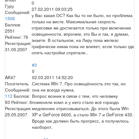
0
Гуру
27.02.2011 09:03:25
Сообщений:
у Вас какая ОС? Как бы то ни было, но проблема
1506
только на висте. Максимальная скорость
Баллов:
отрисовки же достигается только при включении
2551
освещенности, впрочем, это Вы и так, я думаю,
Рейтинг:
76
знаете. В остальном, на Лиру пока железо
Регистрация:
графически никак пока не влияет, если только где
31.05.2007
опять настройки спрятали..
#3
0
AK47
02.03.2011 14:52:20
Посетитель
Система Win 7. Про освещённость это так, но
Сообщений:
она не всегда нужна.
112
Баллов:
Вопрос возник в связи с тем, что человеку
93
Рейтинг:
6
поменяли комп и у него стало всё гораздо
Регистрация:
медленнее отрисовываться. До этого была Win
25.05.2007
XP и GeForce 6600, а стало Win 7 и GeForce 430.
Вроде как должен быть прогресс, а получилось
наоборот.