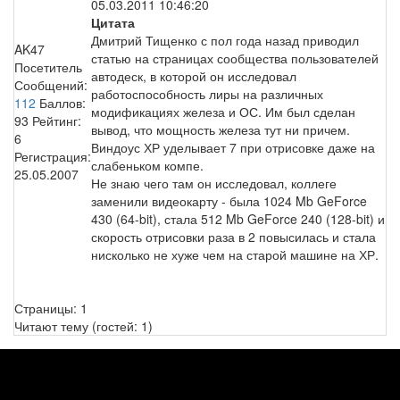
05.03.2011 10:46:20
Цитата
Дмитрий Тищенко с пол года назад приводил
AK47
статью на страницах сообщества пользователей
Посетитель
автодеск, в которой он исследовал
Сообщений:
работоспособность лиры на различных
112
Баллов:
модификациях железа и ОС. Им был сделан
93
Рейтинг:
вывод, что мощность железа тут ни причем.
6
Виндоус ХР уделывает 7 при отрисовке даже на
Регистрация:
слабеньком компе.
25.05.2007
Не знаю чего там он исследовал, коллеге
заменили видеокарту - была 1024 Mb GeForce
430 (64-bit), стала 512 Mb GeForce 240 (128-bit) и
скорость отрисовки раза в 2 повысилась и стала
нисколько не хуже чем на старой машине на ХР.
Страницы:
1
Читают тему (гостей:
1
)