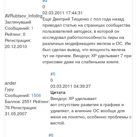
#4
0
02.03.2011 17:44:31
AVRubtsov_Infoling
Еще Дмитрий Тищенко с пол года назад
Заглянувший
приводил статью на страницах сообщества
Сообщений:
1
пользователей автодеск, в которой он
Рейтинг:
0
исследовал работоспособность лиры на
Регистрация:
различных модификациях железа и ОС. Им
20.12.2010
был сделан вывод, что мощность железа
тут ни причем. Виндоус ХР уделывает 7 при
отрисовке даже на слабеньком компе.
#5
0
ander
03.03.2011 04:39:27
Гуру
Цитата
Сообщений:
1506
Виндоус ХР уделывает
Баллов:
2551
Рейтинг:
вот отсутствие развития в графике и
76
Регистрация:
удивляет, а влияние ОС вообще для
31.05.2007
меня не понятно, особенно проблемы с
вистой.
#6