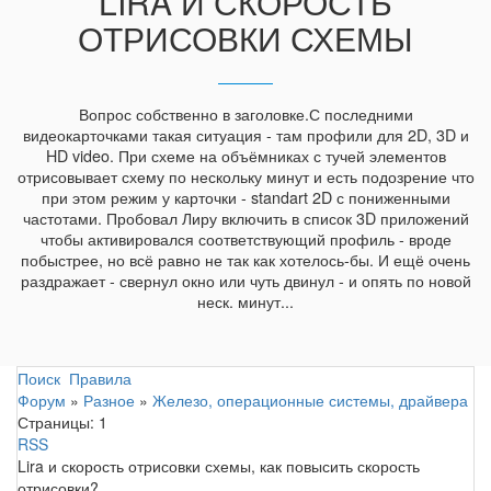
LIRA И СКОРОСТЬ
ОТРИСОВКИ СХЕМЫ
Вопрос собственно в заголовке.С последними
видеокарточками такая ситуация - там профили для 2D, 3D и
HD video. При схеме на объёмниках с тучей элементов
отрисовывает схему по нескольку минут и есть подозрение что
при этом режим у карточки - standart 2D с пониженными
частотами. Пробовал Лиру включить в список 3D приложений
чтобы активировался соответствующий профиль - вроде
побыстрее, но всё равно не так как хотелось-бы. И ещё очень
раздражает - свернул окно или чуть двинул - и опять по новой
неск. минут...
Поиск
Правила
Форум
»
Разное
»
Железо, операционные системы, драйвера
Страницы:
1
RSS
Lira и скорость отрисовки схемы, как повысить скорость
отрисовки?