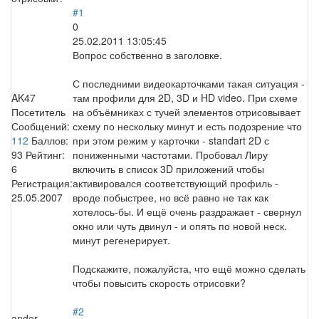
#1
0
25.02.2011 13:05:45
Вопрос собственно в заголовке.
С последними видеокарточками такая ситуация -
AK47
там профили для 2D, 3D и HD video. При схеме
Посетитель
на объёмниках с тучей элементов отрисовывает
Сообщений:
схему по нескольку минут и есть подозрение что
112
Баллов:
при этом режим у карточки - standart 2D с
93
Рейтинг:
пониженными частотами. Пробовал Лиру
6
включить в список 3D приложений чтобы
Регистрация:
активировался соответствующий профиль -
25.05.2007
вроде побыстрее, но всё равно не так как
хотелось-бы. И ещё очень раздражает - свернул
окно или чуть двинул - и опять по новой неск.
минут регенерирует.
Подскажите, пожалуйста, что ещё можно сделать
чтобы повысить скорость отрисовки?
#2
ander