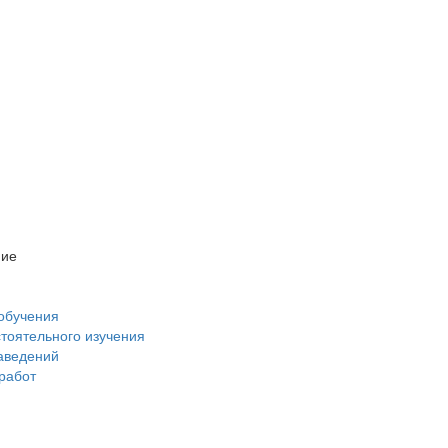
ние
обучения
стоятельного изучения
аведений
 работ