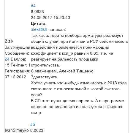
#4
8.0623
24.05.2017 15:23:40
Цитата
alekstish
написал:
Так как алгоритм подбора арматуры реализует
Zizik
общий случай, при наличии в РСУ сейсмического
Заглянувший
воздействия применяется понижающий
Сообщений:
коэффициент к кси_р равный 0.85, т.е. не
24
Баллов:
реагирует на бальность площадки
15
Рейтинг:
1
строительства.
Регистрация:
С уважением, Алексей Тищенко
07.12.2012
Здравствуйте.
Хотел узнать что-нибудь изменилось с 2013 года
связанного с относительной высотой сжатого
слоя?
В СП этот пункт до сих пор есть. А в программе
нигде не написано что используется в качестве
кси-р
#5
IvanSimeyko
8.0623