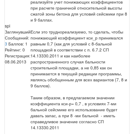
реализуйте учет понижающих коэффициентов
при расчете граничной относительной высоты
сжатой зоны бетона для условий сейсмики при 8
и 9 баллах.
spi
Заглянувший
Если это труднореализуемо, то сделать, чтобы
Сообщений:
понижающий коэффициент кси_р принимался
3
Баллов:
1
равным 0,7 (как для условий с 8-бальной
Рейтинг:
0
площадкой в соответствии с п. 6.7.2 СП
Регистрация:
14.13330.2011 и как наиболее
08.06.2013
распространенного случая бальности
строительной площадки, а не 0,85 как он
принимается в текущей редакции программы,
являясь обобщенным для всех вариантов (7, 8 и
9 баллов).
Таким образом, в предлагаемом значении
коэффициента кси-р= 0,7 , в условиях 7-ми
бальной сейсмике его использование будет
давать запас, а при 8 -ми бальной - иметь
справедливое значение согласно СП
14.13330.2011