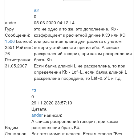
#2
0
ander
05.06.2020 04:12:14
Гуру
это не одно и то же, это дополнение. Kb -
Сообщений:
коэффициент к расчетной длине ККЭ или КЭ,
1506
Баллов:
или расчетная длина для расчета с учетом
2551
Рейтинг:
потери устойчивости при изгибе. А список
76
раскреплений говорит, при каком раскреплении
Регистрация:
брать Kb.
31.05.2007
Если балка длиной L не раскреплена, то при
определении Kb - Lef=L, если балка длиной L
раскреплена посредине, то Lef=0.5*L и т.д.
#3
0
29.11.2020 23:57:10
Цитата
ander
написал:
А список раскреплений говорит, при каком
Вадим
раскреплении брать Kb.
Лошманов
Вот этот момент неясен. Если я ставлю "Без