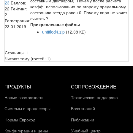
составным двутавром). Почему после расчета
23
Баллов:
коэфф. использования по второму предельному
22
Рейтинг:
состоянию всегда равен 0. Почему лира не хочет
2
считать ?
Регистрация:
Прикрепленные файлы
23.01.2019
untitled4.zip
(12.38 КБ)
Страницы:
1
Читают тему (гостей:
1
)
ПРОДУКТЫ
СОПРОВОЖДЕНИЕ
Новые возможности
Техническая поддержка
Системы и процессоры
База знаний
Нормы Еврокод
Публикации
Конфигурации и цены
Учебный центр