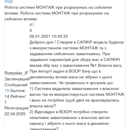
RSS
Робота системи МОНТАЖ при розрахунках на сейсмічні
впливи, Робота системи МОНТАЖ при розрахунках на
сейсмічні впливи
#1
0
06.01.2021 10:45:33
Доброго дня ! Створив в САПФІР модель будинку
з використанням системи МОНТАЖ та з
задаванням сейсмічних завантажень. При
задаванні параметрів для збору мас в САПФІРі
вказав збір мас з завантаження №1.Власна вага.
При імпорті задачі в ВІЗОР бачу що в
Rostyslav_IF
динамічному впливі маси не зібрані з цього
Заглянувший
завантаження. Чи правильно я зрозумів що:
Сообщений:
1) Система видалила завантаження з власною
15
Баллов:
вагою так як використовується система МОНТАЖ
14
Рейтинг:
і воно не потрібне (щоб двічі не враховувалась
1
власна вага)?
Регистрация:
2) Відповідно в ВІЗОРі потрібно створити
22.04.2020
неактивне завантаження з власною вагою
каркасу і зібрати з нього маси в динамічні
завантаження?