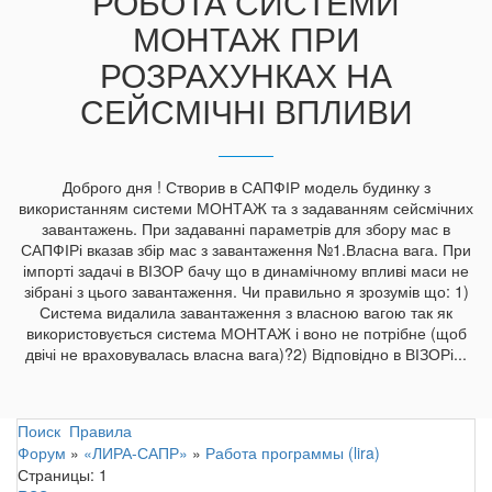
РОБОТА СИСТЕМИ
МОНТАЖ ПРИ
РОЗРАХУНКАХ НА
СЕЙСМІЧНІ ВПЛИВИ
Доброго дня ! Створив в САПФІР модель будинку з
використанням системи МОНТАЖ та з задаванням сейсмічних
завантажень. При задаванні параметрів для збору мас в
САПФІРі вказав збір мас з завантаження №1.Власна вага. При
імпорті задачі в ВІЗОР бачу що в динамічному впливі маси не
зібрані з цього завантаження. Чи правильно я зрозумів що: 1)
Система видалила завантаження з власною вагою так як
використовується система МОНТАЖ і воно не потрібне (щоб
двічі не враховувалась власна вага)?2) Відповідно в ВІЗОРі...
Поиск
Правила
Форум
»
«ЛИРА-САПР»
»
Работа программы (lira)
Страницы:
1