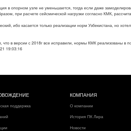
кция в опорном узле не уменьшается, тогда если даже замоделирова
разом, при расчете сейсмической нагрузки согласно КМК, рассчита
ский, ибо касается только реализации норм Узбекистана, но хоте
и, что в версии с 2018г все исправили, нормы КМК реализованы в 
21 19:03:16
ОВОЖДЕНИЕ
КОМПАНИЯ
ская поддержка
О компании
аний
История ПК Лира
ации
Новости