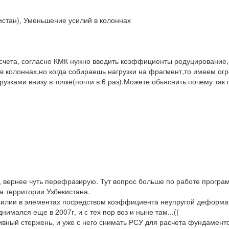
стан), Уменьшение усилий в колоннах
счета, согласно КМК нужно вводить коэффициенты редуцирование,
в колоннах,но когда собираешь нагрузки на фрагмент,то имеем огр
рузками внизу в точке(почти в 6 раз).Можете обьяснить почему так
, вернее чуть перефразирую. Тут вопрос больше по работе програ
а территории Узбекистана.
силии в элементах посредством коэффициента неупругой деформац
нимался еще в 2007г, и с тех пор воз и ныне там...((
ивный стержень, и уже с него снимать РСУ для расчета фундаменто