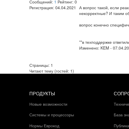
Сообщений:
1
Рейтинг:
0
Регистрация:
04.04.2021
А вопрос такой, если реа
некорректные? И таким об
вопрос конечно специфиче
**в техподдержке ответил
Изменено:
KEM
-
07.04.20
Страницы:
1
Читают тему (гостей:
1
)
ПРОДУКТЫ
СОПР
Новые возможности
Техниче
Системы и процессоры
База зн
Нормы Еврокод
Публик