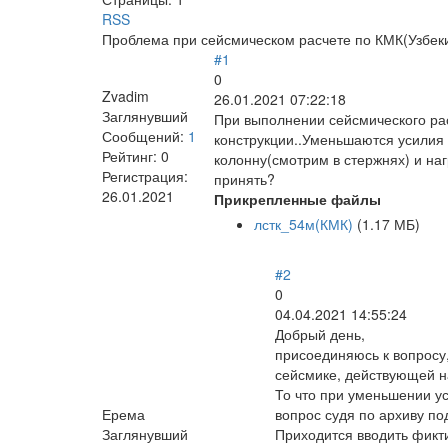
RSS
Проблема при сейсмическом расчете по КМК(Узбеки
#1
0
Zvadim
26.01.2021 07:22:18
Заглянувший
При выполнении сейсмического ра
Сообщений:
1
конструкции..Уменьшаются усилия 
Рейтинг:
0
колонну(смотрим в стержнях) и наг
Регистрация:
принять?
26.01.2021
Прикрепленные файлы
лстк_54м(КМК)
(1.17 МБ)
#2
0
04.04.2021 14:55:24
Добрый день,
присоединяюсь к вопросу
сейсмике, действующей н
То что при уменьшении у
Ерема
вопрос судя по архиву под
Заглянувший
Приходится вводить фикт