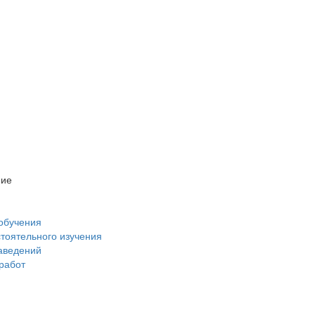
ние
обучения
стоятельного изучения
аведений
 работ