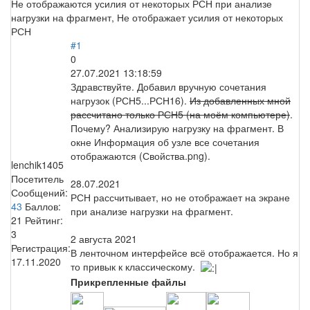
Не отображаются усилия от некоторых РСН при анализе
нагрузки на фрагмент, Не отображает усилия от некоторых
РСН
#1
0
27.07.2021 13:18:59
Здравствуйте. Добавил вручную сочетания
нагрузок (РСН5...РСН16).
Из добавленных мной
рассчитано только РСН5 (на моём компьютере)
.
Почему? Анализирую нагрузку на фрагмент. В
окне Информация об узле все сочетания
отображаются (Свойства.png).
lenchik1405
Посетитель
28.07.2021
Сообщений:
РСН рассчитывает, но не отображает на экране
43
Баллов:
при анализе нагрузки на фрагмент.
21
Рейтинг:
3
2 августа 2021
Регистрация:
В ленточном интерфейсе всё отображается. Но я
17.11.2020
то привык к классическому.
Прикрепленные файлы