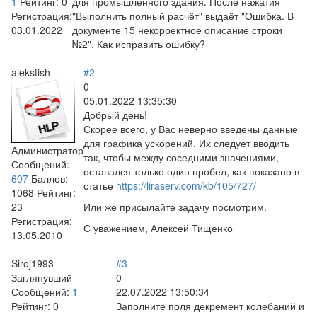
1
Рейтинг:
0
для промышленного здания. После нажатия
Регистрация:
"Выполнить полный расчёт" выдаёт "Ошибка. В
03.01.2022
документе 15 некорректное описание строки
№2". Как исправить ошибку?
alekstish
#2
0
05.01.2022 13:35:30
Добрый день!
Скорее всего, у Вас неверно введены данные
для графика ускорений. Их следует вводить
Администратор
так, чтобы между соседними значениями,
Сообщений:
оставался только один пробел, как показано в
607
Баллов:
статье
https://liraserv.com/kb/105/727/
1068
Рейтинг:
23
Или же присылайте задачу посмотрим.
Регистрация:
С уважением, Алексей Тищенко
13.05.2010
Siroj1993
#3
Заглянувший
0
Сообщений:
1
22.07.2022 13:50:34
Рейтинг:
0
Заполните поля декремент колебаний и