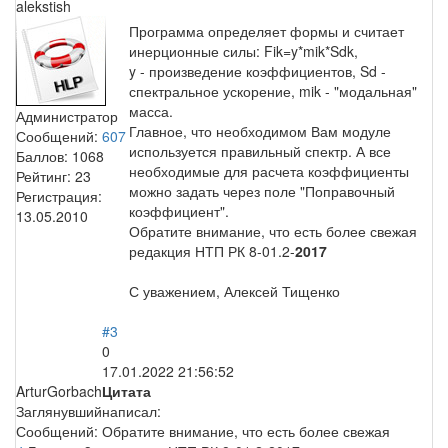
alekstish
Программа определяет формы и считает
инерционные силы: Fik=y*mik*Sdk,
y - произведение коэффициентов, Sd -
спектральное ускорение, mik - "модальная"
масса.
Администратор
Главное, что необходимом Вам модуле
Сообщений:
607
используется правильный спектр. А все
Баллов:
1068
необходимые для расчета коэффициенты
Рейтинг:
23
можно задать через поле "Поправочный
Регистрация:
коэффициент".
13.05.2010
Обратите внимание, что есть более свежая
редакция НТП РК 8-01.2-
2017
С уважением, Алексей Тищенко
#3
0
17.01.2022 21:56:52
ArturGorbach
Цитата
Заглянувший
написал:
Сообщений:
Обратите внимание, что есть более свежая