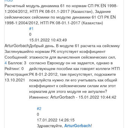
Расчетный модуль динамика 61 по нормам СП РК EN 1998-
1:2004/2012, НТП РК 08-01.1-2017 (Казахстан), Задание
сейсмических сейсмики по модулю динамики 61 СП РК EN
1998-1:2004/2012, НТП РК 08-01.1-2017 (Казахстан)
#1
0
15.01.2022 10:43:49
ArturGorbach
Добрый день. В модуле 61 расчета на сейсмику
Заглянувший
по нормам РК отсутствует коэффициент
Сообщений:
этажности для вычисления сейсмических сил,
4
Баллов:
3
согласно Еврокоду он не задается, однако в
Рейтинг:
0
действующем пособии как говорят коллеги НТП
Регистрация:
РК 8-01.2-2012, там присутствует, подскажите
13.10.2021
пожалуйста нужно ли его учитывать как общий
коэффициент к сейсмическим силам или этот
норматив для этого модуля не актуален?
Изменено:
ArturGorbach
-
15.01.2022 10:44:42
#2
0
17.01.2022 14:26:15
Здравствуйте,
ArturGorbach
!