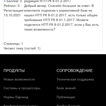
4
Баллов:
3
редакция НТП РК 8-01.2-2017
Рейтинг:
0
Добрый вечер. Спасибо большое за ответ. В
Регистрация:
комплекте подписки к нормативной базе не
13.10.2021
нашел НТП РК 8-01.2-2017, есть только общие
требования НТП РК 8-01.1-2017. Можете
поделится НТП РК 8-01.2-2017, если у Вас есть
такая возможность?
Страницы:
1
Читают тему (гостей:
1
)
ПРОДУКТЫ
СОПРОВОЖДЕНИЕ
Новые возможности
Техническая поддержка
Системы и процессоры
База знаний
Нормы Еврокод
Публикации
Конфигурации и цены
Учебный центр