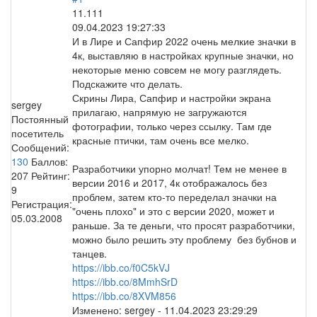
11.111
09.04.2023 19:27:33
И в Лире и Сапфир 2022 очень мелкие значки в
4к, выставляю в настройках крупные значки, но
некоторые меню совсем не могу разглядеть.
Подскажите что делать.
Скрины Лира, Сапфир и настройки экрана
sergey
прилагаю, напрямую не загружаются
Постоянный
фотографии, только через ссылку. Там где
посетитель
красные птички, там очень все мелко.
Сообщений:
130
Баллов:
Разработчики упорно молчат! Тем не менее в
207
Рейтинг:
версии 2016 и 2017, 4к отображалось без
9
проблем, затем кто-то переделал значки на
Регистрация:
"очень плохо" и это с версии 2020, может и
05.03.2008
раньше. За те деньги, что просят разработчики,
можно было решить эту проблему без бубнов и
танцев.
https://ibb.co/f0C5kVJ
https://ibb.co/8MmhSrD
https://ibb.co/8XVM856
Изменено:
sergey
-
11.04.2023 23:29:29