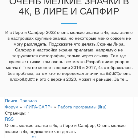
ОЧЕНЬ МЕЛКИЕ ЗНАЧКИ В
4К, В ЛИРЕ И САПФИР
И в Лире и Сапфир 2022 очень мелкие значки в 4к, выставляю
в настройках крупные значки, но некоторые меню совсем не
могу разглядеть. Подскажите что делать.Скрины Лира,
Сапфир и настройки экрана прилагаю, напрямую не
загружаются фотографии, только через ссылку. Там где
красные птички, там очень все мелко.Разработчики упорно
молчат! Тем не менее в версии 2016 и 2017, 4к отображалось
без проблем, затем кто-то переделал значки на &quot;очень
плохо&quot; и это с версии 2020, может и раньше. За те...
Поиск
Правила
Форум
»
«ЛИРА-САПР»
»
Работа программы (lira)
Страницы:
1
RSS
Очень мелкие значки в 4к, в Лире и Сапфир, Очень мелкие
значки в 4к, подскажите что делать
#1