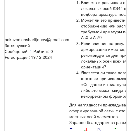
Влияет ли различная ори
локальных осей КЭ44 на 
подбора арматуры после
Может ли это привести к
отображению или распр
требуемой арматуры по 
AsX и AsY?
bekhzodjonsharifjonov@gmail.com
Если влияние на результ
Заглянувший
армирования имеется, ка
Сообщений:
1
Рейтинг:
0
рекомендуется для прив
Регистрация:
19.12.2024
локальных осей всех эле
ориентации?
Является ли такое пове
штатным при использова
«Создание и триангуляци
либо это может свидетель
некорректном формирова
Для наглядности прикладываем
сформированной сетки с отоб
местных осей элементов.
Заранее благодарим за разъяс