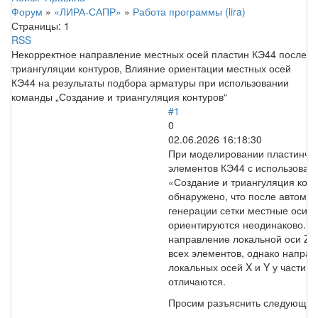
Форум
»
«ЛИРА-САПР»
»
Работа программы (lira)
Страницы:
1
RSS
Некорректное направление местных осей пластин КЭ44 после
триангуляции контуров, Влияние ориентации местных осей
КЭ44 на результаты подбора арматуры при использовании
команды „Создание и триангуляция контуров“
#1
0
02.06.2026 16:18:30
При моделировании пластинча
элементов КЭ44 с использова
«Создание и триангуляция кон
обнаружено, что после автомат
генерации сетки местные оси 
ориентируются неодинаково. П
направление локальной оси Z 
всех элементов, однако напра
локальных осей X и Y у части 
отличаются.
Просим разъяснить следующие