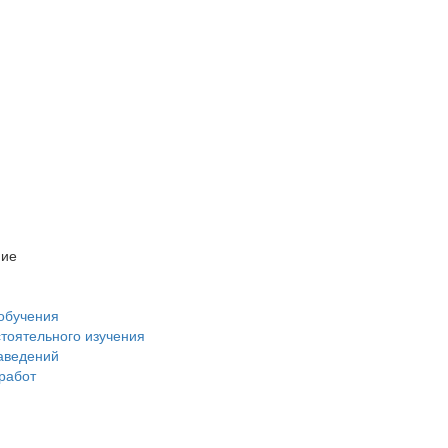
ние
обучения
стоятельного изучения
аведений
 работ