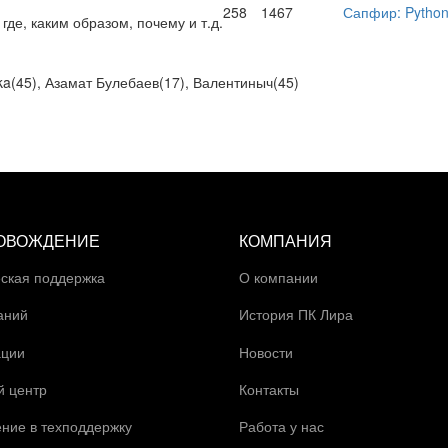
258
1467
Сапфир: Python 
де, каким образом, почему и т.д.
ka(
45
), Азамат Булебаев(
17
), Валентиныч(
45
)
ОВОЖДЕНИЕ
КОМПАНИЯ
ская поддержка
О компании
аний
История ПК Лира
ации
Новости
й центр
Контакты
ние в техподдержку
Работа у нас