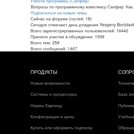
Работа программы (Сапфир)
Вопросы по программному комплексу Сапфир. Как, г
Подписаться на новые темы
Сейчас на форуме (гостей:
18
)
Сегодня отмечают день рождения Yevgeny Boródav
Всего зарегистрированных пользователей:
16442
Приняло участие в обсуждении:
1599
Всего тем:
258
Всего сообщений:
1467
ПРОДУКТЫ
СОПР
Новые возможности
Техниче
Системы и процессоры
База зн
Нормы Еврокод
Публик
Конфигурации и цены
Учебны
Купить или оформить подписку
Обраще