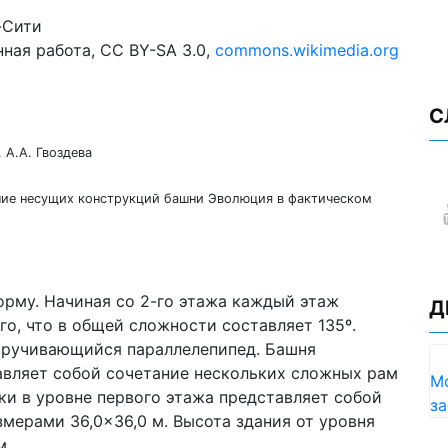
енная работа, CC BY-SA 3.0,
commons.wikimedia.org
С
А.А. Гвоздева
ние несущих конструкций башни Эволюция в фактическом
рму. Начиная со 2-го этажа каждый этаж
Д
о, что в общей сложности составляет 135º.
акручивающийся параллелепипед. Башня
авляет собой сочетание нескольких сложных рам
М
ки в уровне первого этажа представляет собой
за
ерами 36,0×36,0 м. Высота здания от уровня
м.