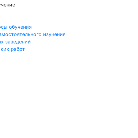
учение
рсы обучения
самостоятельного изучения
ых заведений
ских работ