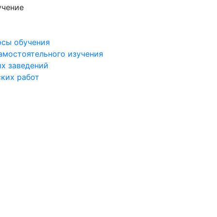
учение
рсы обучения
самостоятельного изучения
ых заведений
ских работ