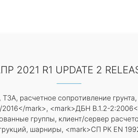
ПР 2021 R1 UPDATE 2 RELEA
 ТЗА, расчетное сопротивление грунта,
/2016</mark>, <mark>ДБН В.1.2-2:2006<
ванные группы, клиент/сервер расчето
трукций, шарниры, <mark>СП РК EN 1992