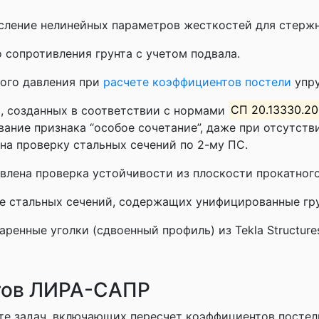
сление нелинейных параметров жесткостей для стержне
 сопротивления грунта с учетом подвала.
ного давления при
расчете коэффициентов постели
упру
, созданных в соответствии с нормами
СП 20.13330.20
ание признака “особое сочетание”, даже при отсутст
 на проверку стальных сечений по 2-му ПС.
авлена проверка устойчивости из плоскости прокатного
ре стальных сечений, содержащих унифицированные гр
ренные уголки (сдвоенный профиль) из Tekla Structure
тов ЛИРА-САПР
те задач, включающих пересчет коэффициентов постел