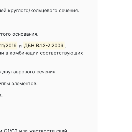
й круглого/кольцевого сечения.
гого основания.
11/2016
и
ДБН В.1.2-2:2006
,
вии в комбинации соответствующих
 двутаврового сечения.
уппы элементов.
s.
и C1/C2 или жесткости свай,