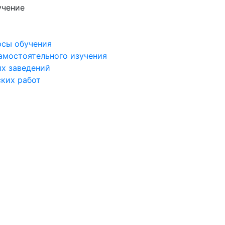
учение
рсы обучения
самостоятельного изучения
ых заведений
ских работ