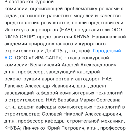
В состав конкурсной
комиссии, оценивающей проблематику решаемых
задач, сложность расчетных моделей и качество
представления результатов, вошли представители
Института аэропортов (НАУ), представители ООО
"ЛИРА САПР", представители КНУБА, Национальной
академии природоохранного и курортного
строительства и ДонГТУ: д.т.н., проф.
Городецкий
А.С.
(ООО «ЛИРА САПР») - глава конкурсной
комиссии; Белятинский Андрей Александрович,
д.т.н., профессор, заведующий кафедрой
реконструкции аэропортов и автодорог, НАУ;
Лапенко Александр Иванович, д.т.н., доцент,
заведующий кафедрой компьютерных технологий
в строительстве, НАУ; Барабаш Мария Сергеевна,
к.т.н., доцент кафедры компьютерных технологий в
строительстве; Соловей Николай Александрович,
д.т.н., профессор кафедры строительной механики,
КНУБА; Линченко Юрий Петрович, к.т.н., профессор