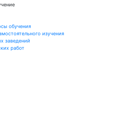
учение
рсы обучения
самостоятельного изучения
ых заведений
ских работ