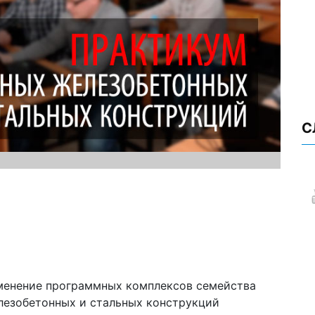
С
менение программных комплексов семейства
езобетонных и стальных конструкций