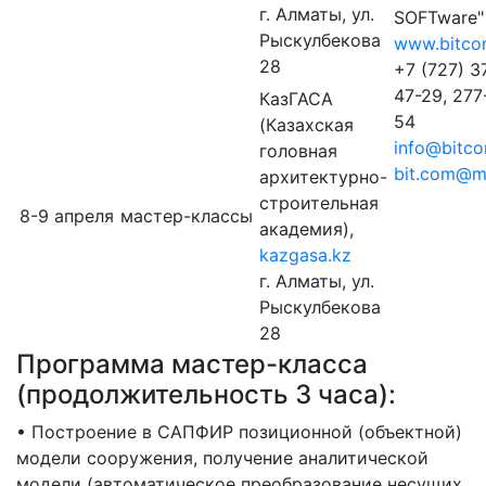
г. Алматы, ул.
SOFTware"
Рыскулбекова
www.bitco
28
+7 (727) 3
47-29, 277
КазГАСА
54
(Казахская
info@bitco
головная
bit.com@ma
архитектурно-
строительная
8-9 апреля
мастер-классы
академия),
kazgasa.kz
г. Алматы, ул.
Рыскулбекова
28
Программа мастер-класса
(продолжительность 3 часа):
• Построение в САПФИР позиционной (объектной)
модели сооружения, получение аналитической
модели (автоматическое преобразование несущих