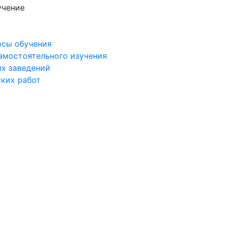
учение
рсы обучения
самостоятельного изучения
ых заведений
ских работ