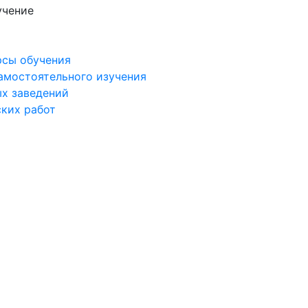
учение
рсы обучения
самостоятельного изучения
ых заведений
ских работ