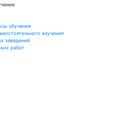
учение
рсы обучения
самостоятельного изучения
ых заведений
ских работ