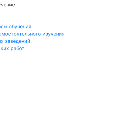
учение
рсы обучения
самостоятельного изучения
ых заведений
ских работ