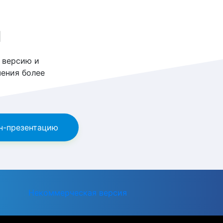
и
 версию и
ения более
н-презентацию
Некоммерческая версия